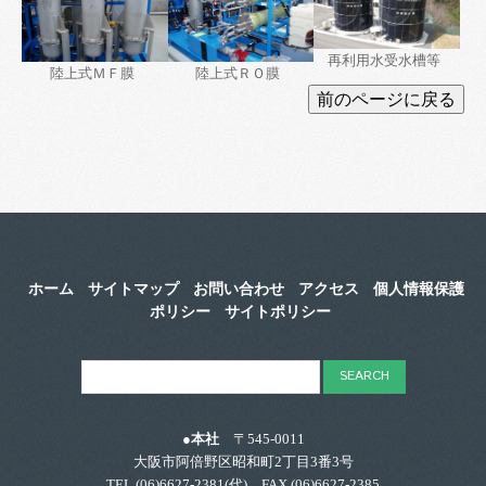
再利用水受水槽等
陸上式ＭＦ膜
陸上式ＲＯ膜
ホーム
サイトマップ
お問い合わせ
アクセス
個人情報保護
ポリシー
サイトポリシー
●本社
〒545-0011
大阪市阿倍野区昭和町2丁目3番3号
TEL.
(06)6627-2381
(代) FAX.(06)6627-2385