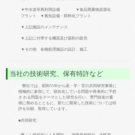
▼中水道等再利用設備 ▼食品廃棄物資源化
プラント ▼養魚設備・餌料化プラント
▼上記施設のメンテナンス
▼上記に付帯する機器及び薬剤の販売
▼その他 各種処理施設の設計、施工
当社の技術研究、保有特許など
弊社では、昭和55年から産・学・官の共同研究事業に
積極的に参加して、顕在化している問題や将来的に予想
さ れる問題をテーマとした研究を行い、専門技術の蓄
積に努めるとともに、新たに開発した技術については特
許を出願、取得しています。
■共同研究
豚ふん焼却灰による肥効
池田泉州銀行、大阪府