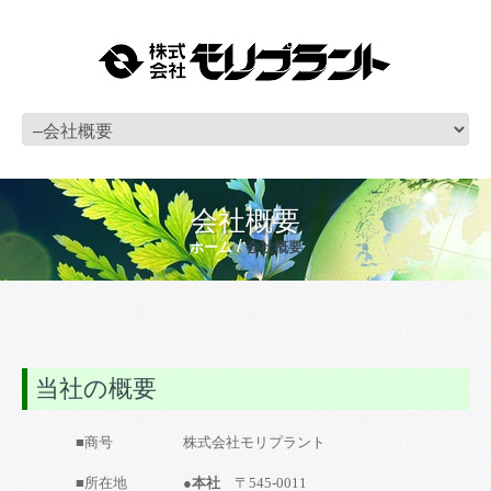
会社概要
ホーム
会社概要
当社の概要
■商号
株式会社モリプラント
■所在地
●本社
〒545-0011