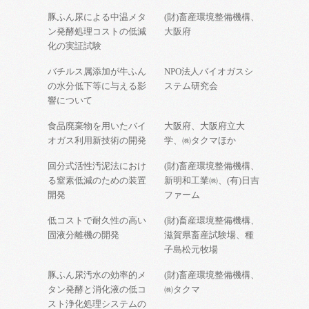
豚ふん尿による中温メタ
(財)畜産環境整備機構、
ン発酵処理コストの低減
大阪府
化の実証試験
バチルス属添加が牛ふん
NPO法人バイオガスシ
の水分低下等に与える影
ステム研究会
響について
食品廃棄物を用いたバイ
大阪府、大阪府立大
オガス利用新技術の開発
学、㈱タクマほか
回分式活性汚泥法におけ
(財)畜産環境整備機構、
る窒素低減のための装置
新明和工業㈱、(有)日吉
開発
ファーム
低コストで耐久性の高い
(財)畜産環境整備機構、
固液分離機の開発
滋賀県畜産試験場、種
子島松元牧場
豚ふん尿汚水の効率的メ
(財)畜産環境整備機構、
タン発酵と消化液の低コ
㈱タクマ
スト浄化処理システムの