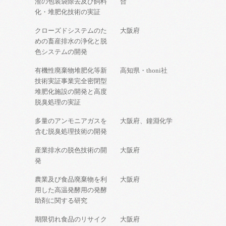
渣の包装袋除去及び飼料
合
化・堆肥化技術の実証
クローズドシステムのた
大阪府
めの畜産排水の浄化と脱
色システムの開発
有機性廃棄物堆肥化等新
高知県・thoni社
技術実証事業完全密閉型
堆肥化施設の開発と高度
脱臭処理の実証
多量のアンモニアガスを
大阪府、鐘淵化学
含む脱臭処理技術の開発
産業排水の脱色技術の開
大阪府
発
農業及び食品廃棄物を利
大阪府
用した高温発酵用の発酵
助剤に関する研究
期限切れ食品のリサイク
大阪府