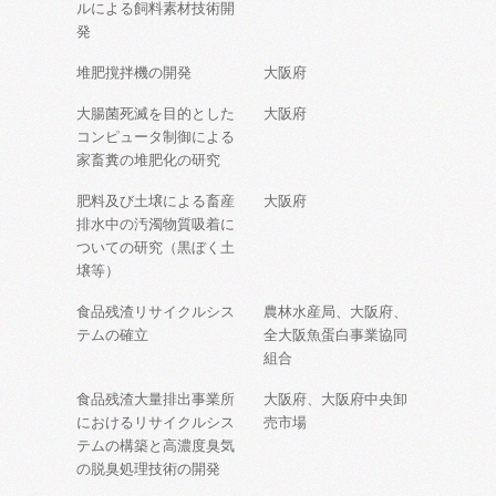
ルによる飼料素材技術開
発
堆肥撹拌機の開発
大阪府
大腸菌死滅を目的とした
大阪府
コンピュータ制御による
家畜糞の堆肥化の研究
肥料及び土壌による畜産
大阪府
排水中の汚濁物質吸着に
ついての研究（黒ぼく土
壌等）
食品残渣リサイクルシス
農林水産局、大阪府、
テムの確立
全大阪魚蛋白事業協同
組合
食品残渣大量排出事業所
大阪府、大阪府中央卸
におけるリサイクルシス
売市場
テムの構築と高濃度臭気
の脱臭処理技術の開発