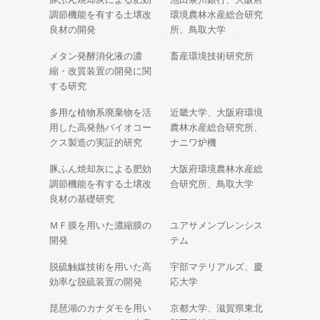
調節機能を有する土壌改
環境農林水産総合研究
良材の開発
所、鳥取大学
メタン発酵消化液の濃
畜産環境技術研究所
縮・改質装置の開発に関
する研究
多用な植物系廃棄物を活
近畿大学、大阪府環境
用した高発熱バイオコー
農林水産総合研究所、
クス製造の実証的研究
ナニワ炉機
豚ふん焼却灰による肥効
大阪府環境農林水産総
調節機能を有する土壌改
合研究所、鳥取大学
良材の基礎研究
ＭＦ膜を用いた濃縮膜の
ユアサメンブレンシス
開発
テム
脱硫触媒技術を用いた高
宇部マテリアルズ、慶
効率な脱硫装置の開発
応大学
琵琶湖のカナダモを用い
京都大学、滋賀県東北