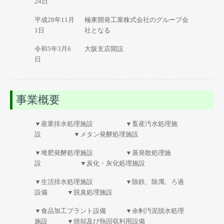
24日
平成28年11月
極東開発工業株式会社のグループ会
1日
社となる
令和5年3月6
大阪支店開設
日
事業概要
▼産業排水処理施設 ▼畜産汚水処理施
設 ▼メタン発酵処理施設
▼堆肥発酵処理施設 ▼蒸発散処理施
設 ▼炭化・灰化処理施設
▼生活排水処理施設 ▼除鉄、除濁、ろ過
設備 ▼脱臭処理施設
▼食品加工プラント設備 ▼余剰汚泥脱水処理
施設 ▼焼却及び熱回収利用設備