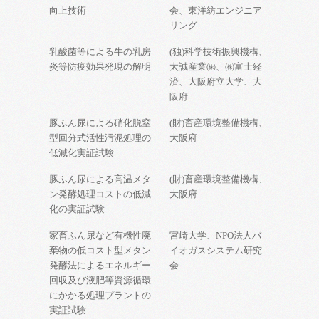
向上技術
会、東洋紡エンジニア
リング
乳酸菌等による牛の乳房
(独)科学技術振興機構、
炎等防疫効果発現の解明
太誠産業㈱、㈱富士経
済、大阪府立大学、大
阪府
豚ふん尿による硝化脱窒
(財)畜産環境整備機構、
型回分式活性汚泥処理の
大阪府
低減化実証試験
豚ふん尿による高温メタ
(財)畜産環境整備機構、
ン発酵処理コストの低減
大阪府
化の実証試験
家畜ふん尿など有機性廃
宮崎大学、NPO法人バ
棄物の低コスト型メタン
イオガスシステム研究
発酵法によるエネルギー
会
回収及び液肥等資源循環
にかかる処理プラントの
実証試験