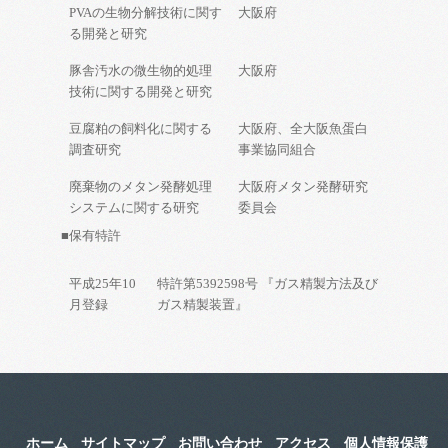
PVAの生物分解技術に関す
大阪府
る開発と研究
豚舎汚水の微生物的処理
大阪府
技術に関する開発と研究
豆腐粕の飼料化に関する
大阪府、全大阪魚蛋白
調査研究
事業協同組合
廃棄物のメタン発酵処理
大阪府メタン発酵研究
システムに関する研究
委員会
■保有特許
平成25年10
特許第5392598号 『ガス精製方法及び
月登録
ガス精製装置』
ホーム
サイトマップ
お問い合わせ
アクセス
個人情報保護