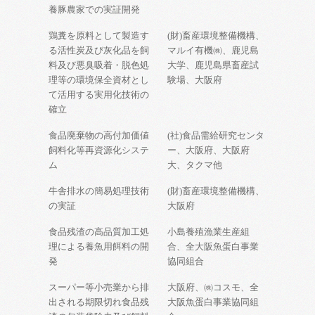
養豚農家での実証開発
鶏糞を原料として製造す
(財)畜産環境整備機構、
る活性炭及び灰化品を飼
マルイ有機㈱、鹿児島
料及び悪臭吸着・脱色処
大学、鹿児島県畜産試
理等の環境保全資材とし
験場、大阪府
て活用する実用化技術の
確立
食品廃棄物の高付加価値
(社)食品需給研究センタ
飼料化等再資源化システ
ー、大阪府、大阪府
ム
大、タクマ他
牛舎排水の簡易処理技術
(財)畜産環境整備機構、
の実証
大阪府
食品残渣の高品質加工処
小島養殖漁業生産組
理による養魚用餌料の開
合、全大阪魚蛋白事業
発
協同組合
スーパー等小売業から排
大阪府、㈱コスモ、全
出される期限切れ食品残
大阪魚蛋白事業協同組