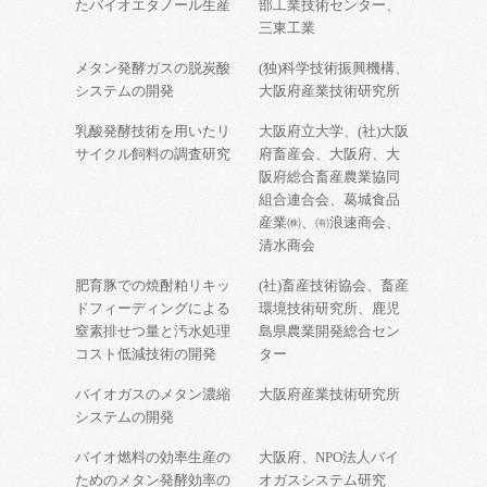
たバイオエタノール生産
部工業技術センター、
三東工業
メタン発酵ガスの脱炭酸
(独)科学技術振興機構、
システムの開発
大阪府産業技術研究所
乳酸発酵技術を用いたリ
大阪府立大学、(社)大阪
サイクル飼料の調査研究
府畜産会、大阪府、大
阪府総合畜産農業協同
組合連合会、葛城食品
産業㈱、㈲浪速商会、
清水商会
肥育豚での焼酎粕リキッ
(社)畜産技術協会、畜産
ドフィーディングによる
環境技術研究所、鹿児
窒素排せつ量と汚水処理
島県農業開発総合セン
コスト低減技術の開発
ター
バイオガスのメタン濃縮
大阪府産業技術研究所
システムの開発
バイオ燃料の効率生産の
大阪府、NPO法人バイ
ためのメタン発酵効率の
オガスシステム研究