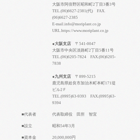
大阪市阿倍野区昭和町2丁目3番3号
TEL.(06)6627-2381(代) FAX.
(06)6627-2385
E-mail.info@moriplant.co.jp
URL.https://www.moriplant.co.jp
●大阪支店
〒541-0047
大阪市中央区淡路町2丁目5番11号
TEL.(06)6205-7824 FAX.(06)6205-
7838
●九州支店
〒899-5215
鹿児島県姶良市加治木町本町171堤
ビル2Ｆ
TEL.(0995)63-9393 FAX.(0995)63-
9394
■代表者
代表取締役 田所 智宜
■設立
昭和54年3月
■資本金
20,000,000円