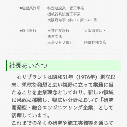
■建設業許可
特定建設業 管工事業
機械器具設置工事業
大阪府知事（特-7）第59450号
■取引銀行
三井住友銀行 大阪西支店・
西宮支店
三菱ＵＦＪ銀行 阿倍野橋支店
社長あいさつ
モリプラントは昭和51年（1976年）創立以
来、柔軟な発想と広い視野に立って業務に当
たることを企業理念としており、新しい領域
に果敢に挑戦し、幅広い分野において「研究
開発型・総合エンジニアリング企業」として
活躍しています。
これまでの多くの研究や施工実績等を通じて