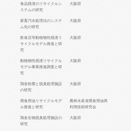
食品残渣のリサイクルシ
大阪府
ステムの研究
家畜汚水処理法のシステ
大阪府
ム化の研究
飲食店等動植物性残渣リ
大阪府
サイクルモデル推進と研
究
動植物性残渣リサイクル
大阪府
モデル事業推進調査と研
究
鶏舎粉塵と脱臭処理施設
大阪府
の研究
廃食用油リサイクルモデ
農林水産省廃食用油再
ル推進と研究
利用技術研究会
鶏舎生物脱臭処理施設の
大阪府
研究