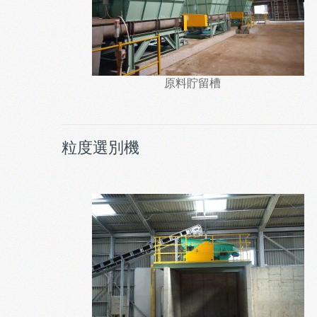
原料貯留槽
粒度選別機