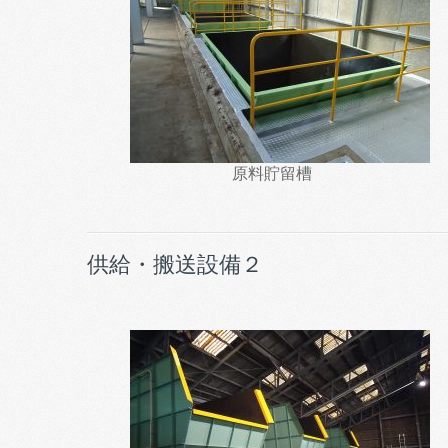
原料貯留槽
供給・搬送設備２