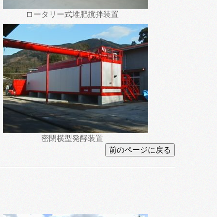
ロータリー式堆肥撹拌装置
密閉横型発酵装置