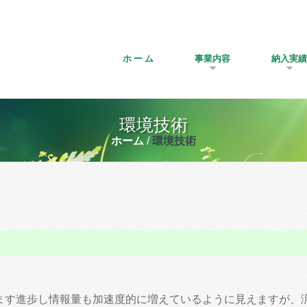
ホ ー ム
事業内容
納入実績
環境技術
ホーム
環境技術
ます進歩し情報量も加速度的に増えているように見えますが、