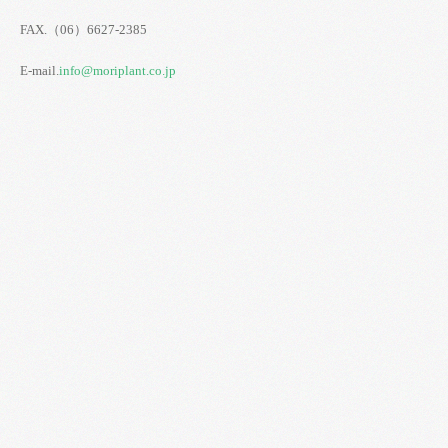
FAX.（06）6627-2385
E-mail.
info@moriplant.co.jp