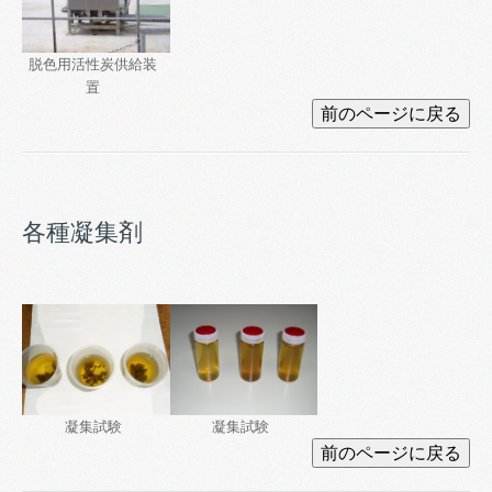
脱色用活性炭供給装
置
各種凝集剤
凝集試験
凝集試験