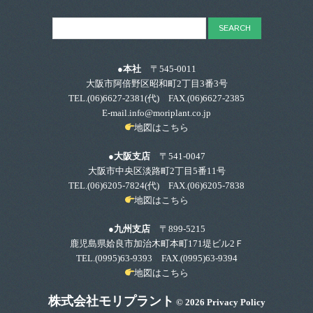
●本社
〒545-0011
大阪市阿倍野区昭和町2丁目3番3号
TEL.
(06)6627-2381
(代) FAX.(06)6627-2385
E-mail.info@moriplant.co.jp
地図はこちら
●大阪支店
〒541-0047
大阪市中央区淡路町2丁目5番11号
TEL.
(06)6205-7824
(代) FAX.(06)6205-7838
地図はこちら
●九州支店
〒899-5215
鹿児島県姶良市加治木町本町171堤ビル2Ｆ
TEL.
(0995)63-9393
FAX.(0995)63-9394
地図はこちら
株式会社モリプラント
© 2026
Privacy Policy