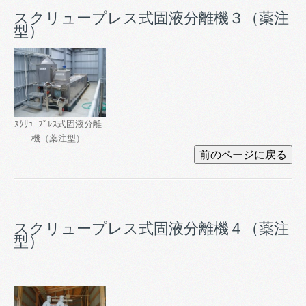
スクリュープレス式固液分離機３（薬注
型）
ｽｸﾘｭｰﾌﾟﾚｽ式固液分離
機（薬注型）
スクリュープレス式固液分離機４（薬注
型）