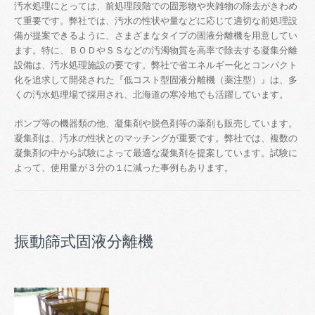
汚水処理にとっては、前処理段階での固形物や夾雑物の除去がきわめ
て重要です。弊社では、汚水の性状や量などに応じて適切な前処理設
備が提案できるように、さまざまなタイプの固液分離機を用意してい
ます。特に、ＢＯＤやＳＳなどの汚濁物質を高率で除去する凝集分離
設備は、汚水処理施設の要です。弊社で省エネルギー化とコンパクト
化を追求して開発された『低コスト型固液分離機（薬注型）』は、多
くの汚水処理場で採用され、北海道の寒冷地でも活躍しています。
ポンプ等の機器類の他、凝集剤や脱色剤等の薬剤も販売しています。
凝集剤は、汚水の性状とのマッチングが重要です。弊社では、複数の
凝集剤の中から試験によって最適な凝集剤を提案しています。試験に
よって、使用量が３分の１に減った事例もあります。
振動篩式固液分離機