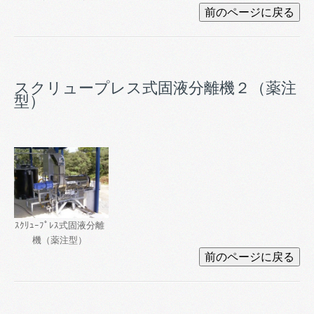
スクリュープレス式固液分離機２（薬注
型）
ｽｸﾘｭｰﾌﾟﾚｽ式固液分離
機（薬注型）