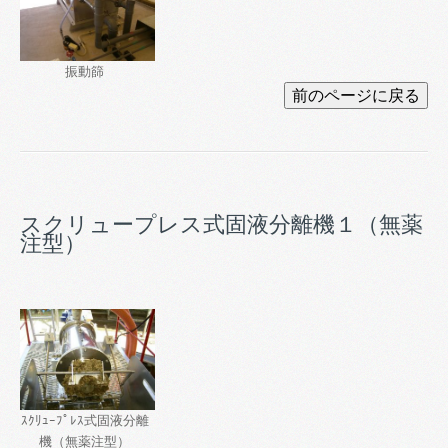
振動篩
スクリュープレス式固液分離機１（無薬
注型）
ｽｸﾘｭｰﾌﾟﾚｽ式固液分離
機（無薬注型）