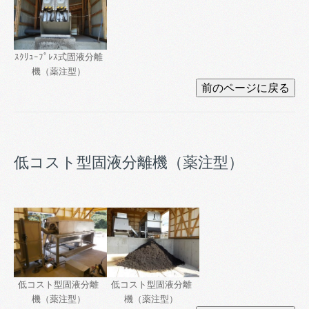
ｽｸﾘｭｰﾌﾟﾚｽ式固液分離
機（薬注型）
低コスト型固液分離機（薬注型）
低コスト型固液分離
低コスト型固液分離
機（薬注型）
機（薬注型）